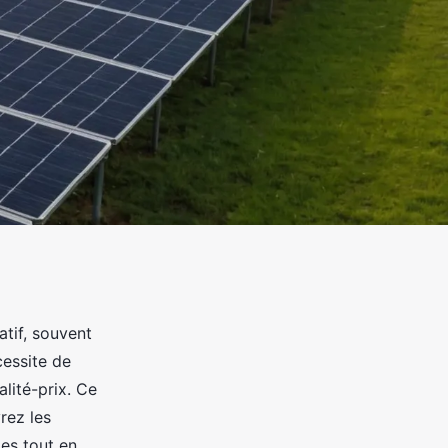
tif, souvent
cessite de
alité-prix. Ce
rez les
es tout en