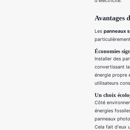
d'électricité.
Avantages d
Les
panneaux s
particulièremen
Économies signi
Installer des p
convertissant la
énergie propre e
utilisateurs co
Un choix écolo
Côté environnem
énergies fossile
panneaux photov
Cela fait d'eux 