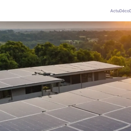
Actu
Déco