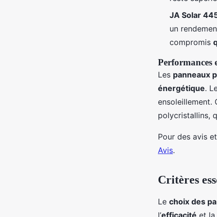
JA Solar 44
un rendement
compromis
q
Performances e
Les
panneaux p
énergétique
. L
ensoleillement.
polycristallins,
Pour des avis e
Avis
.
Critères ess
Le
choix des p
l’
efficacité
et la 