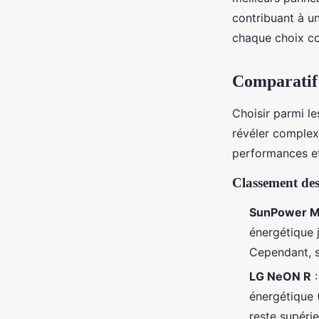
jacqueline
•
11 février 2025
•
6 min de lecture
contribuant à un
chaque choix c
Comparatif 
Choisir parmi l
révéler complex
performances et
Classement des
SunPower M
énergétique 
Cependant, s
LG NeON R
:
énergétique (
reste supéri