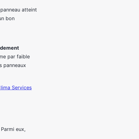
 panneau atteint
un bon
ndement
me par faible
es panneaux
Clima Services
. Parmi eux,