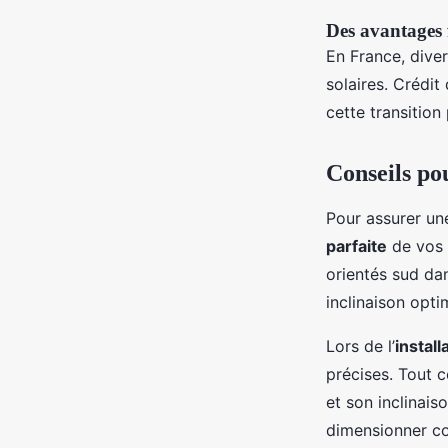
Des avantages 
En France, dive
solaires. Crédit
cette transition
Conseils po
Pour assurer un
parfaite
de vos 
orientés sud da
inclinaison opti
Lors de l’
instal
précises. Tout c
et son inclinais
dimensionner co