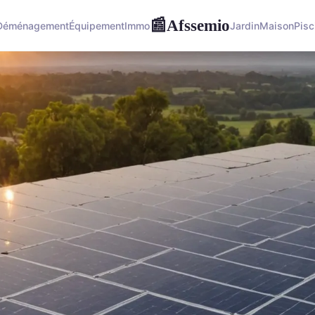
Afssemio
📰
Déménagement
Équipement
Immo
Jardin
Maison
Pisc