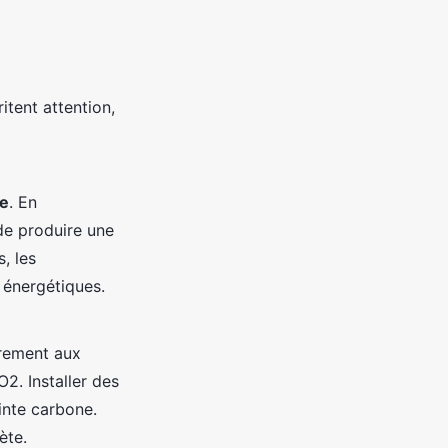
itent attention,
ie
. En
 de produire une
, les
 énergétiques.
irement aux
2. Installer des
inte carbone.
ète.