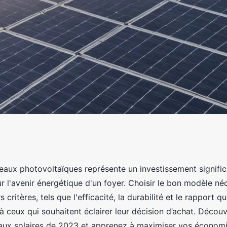
hotovoltaïques :
eaux photovoltaïques représente un investissement significa
r l'avenir énergétique d'un foyer. Choisir le bon modèle né
t
 critères, tels que l'efficacité, la durabilité et le rapport qu
à ceux qui souhaitent éclairer leur décision d’achat. Découv
aux solaires de 2023 et apprenez à maximiser vos économi