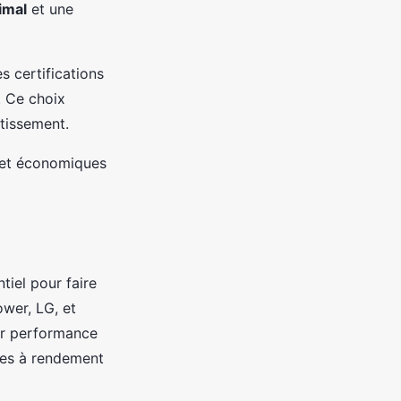
imal
et une
es certifications
. Ce choix
stissement.
s et économiques
tiel pour faire
ower, LG, et
eur performance
ques à rendement