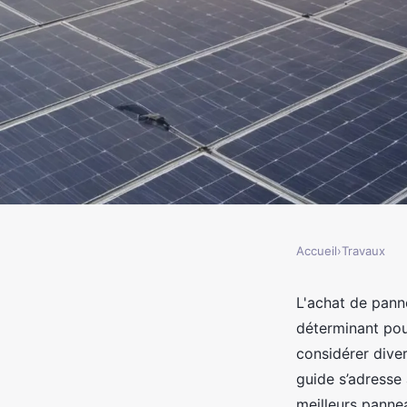
Accueil
›
Travaux
TRAVAUX
Meilleurs panneaux p
L'achat de pann
déterminant pou
guide d'achat comple
considérer divers
guide s’adresse 
meilleurs panne