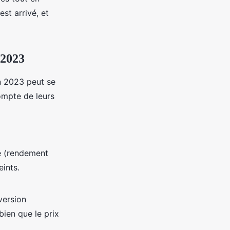
st arrivé, et
 2023
n 2023 peut se
ompte de leurs
le (rendement
eints.
version
bien que le prix