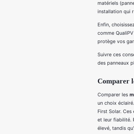
matériels (pann
installation qui
Enfin, choisisse
comme QualiPV e
protège vos gara
Suivre ces cons
des panneaux ph
Comparer le
Comparer les
m
un choix éclairé
First Solar. Ces
et leur fiabili
élevé, tandis q