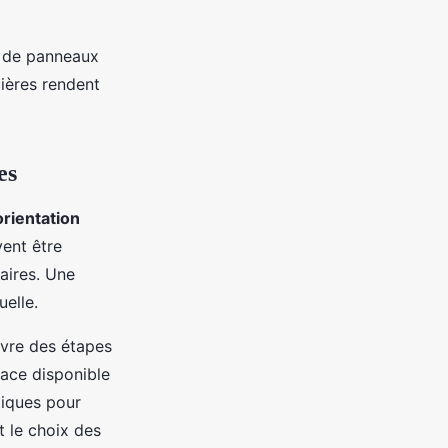
n de panneaux
cières rendent
es
’orientation
vent être
aires. Une
uelle.
uivre des étapes
face disponible
tiques pour
 le choix des