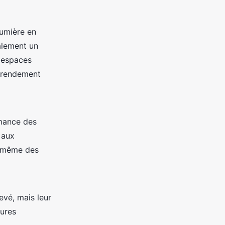
lumière en
alement un
s espaces
e rendement
rmance des
 aux
t même des
evé, mais leur
tures