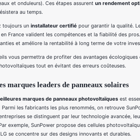
eaux et onduleurs). Ces étapes assurent
un rendement opt
 résistera au temps.
z toujours un
installateur certifié
pour garantir la qualité. L
n France valident les compétences et la fiabilité des pros
nties et améliore la rentabilité à long terme de votre inve
eils vous permettra de profiter des avantages écologique
otovoltaïques tout en évitant des erreurs coûteuses.
s marques leaders de panneaux solaires
eilleures marques de panneaux photovoltaïques
est essen
. Parmi les fabricants les plus renommés, on retrouve SunP
 entreprises se distinguent par leur technologie avancée, l
té. Par exemple, SunPower propose des cellules photovoltaï
u'LG se concentre sur des designs innovants et durables.