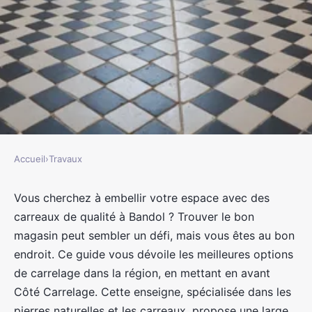
Accueil
›
Travaux
TRAVAUX
Votre guide du meilleur magasin
Vous cherchez à embellir votre espace avec des
carreaux de qualité à Bandol ? Trouver le bon
de carrelage à bandol
magasin peut sembler un défi, mais vous êtes au bon
endroit. Ce guide vous dévoile les meilleures options
jacqueline
•
27 février 2025
•
6 min de lecture
de carrelage dans la région, en mettant en avant
Côté Carrelage. Cette enseigne, spécialisée dans les
pierres naturelles et les carreaux, propose une large