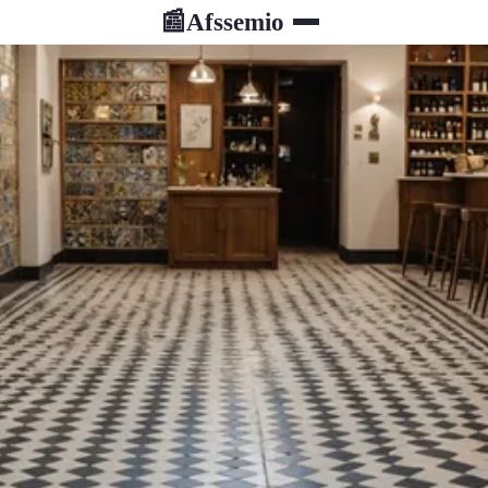
Afssemio
📰