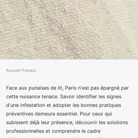
Accueil
›
Travaux
TRAVAUX
Lutte efficace contre punaises de
Face aux punaises de lit, Paris n'est pas épargné par
cette nuisance tenace. Savoir identifier les signes
lit à Paris
d'une infestation et adopter les bonnes pratiques
préventives demeure essentiel. Pour ceux qui
jacqueline
•
20 mai 2024
•
3 min de lecture
subissent déjà leur présence, découvrir les solutions
professionnelles et comprendre le cadre