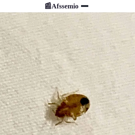
Afssemio
📰