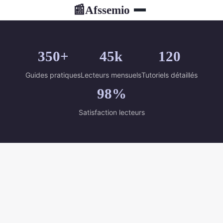
Afssemio
📰
350+
45k
120
Guides pratiques
Lecteurs mensuels
Tutoriels détaillés
98%
Satisfaction lecteurs