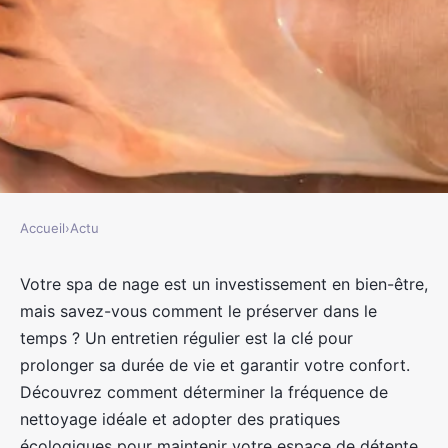
Accueil
›
Actu
ACTU
Comment entretenir son spa de
Votre spa de nage est un investissement en bien-être,
mais savez-vous comment le préserver dans le
nage ?
temps ? Un entretien régulier est la clé pour
prolonger sa durée de vie et garantir votre confort.
jacqueline
•
1 mars 2024
•
2 min de lecture
Découvrez comment déterminer la fréquence de
nettoyage idéale et adopter des pratiques
écologiques pour maintenir votre espace de détente