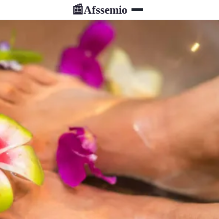
Afssemio
📰