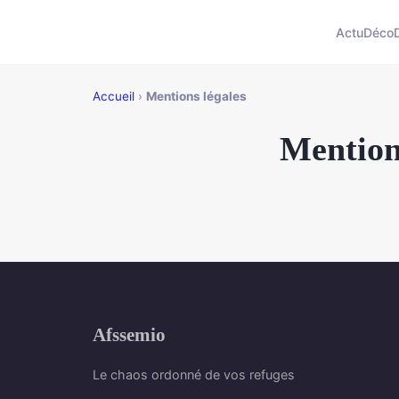
Actu
Déco
Accueil
›
Mentions légales
Mention
Afssemio
Le chaos ordonné de vos refuges