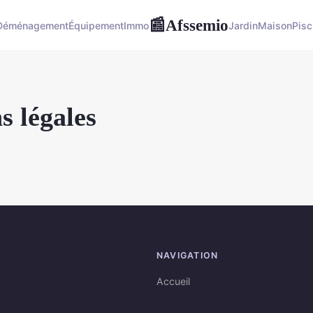
Afssemio
📰
Déménagement
Équipement
Immo
Jardin
Maison
Pisc
s légales
NAVIGATION
Accueil