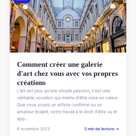
Comment créer une galerie
d'art chez vous avec vos propres
créations
L'art est plus qu'une simple passion, c'est une
véritable vocation qui mérite d'être mise en valeur.
Que vous soyez un artiste confirmé ou un
amateur éclairé, votre travail a le droit d'être vu et
app...
6 novembre 2023
5 min de lecture →