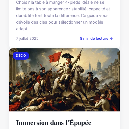
Choisir la table à manger 4-pieds idéale ne se
limite pas à son apparence : stabilité, capacité et
durabilité font toute la différence. Ce guide vous
dévoile des clés pour sélectionner un modèle
adapt...
7 juillet 2025
8 min de lecture →
DÉCO
Immersion dans l'Épopée