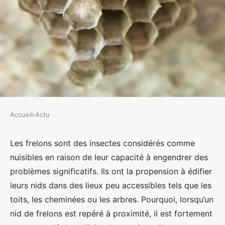
Accueil
›
Actu
ACTU
Pourquoi confier à un
Les frelons sont des insectes considérés comme
nuisibles en raison de leur capacité à engendrer des
professionnel la destruction d'un
problèmes significatifs. Ils ont la propension à édifier
nid de frelons à Saint-Denis ?
leurs nids dans des lieux peu accessibles tels que les
toits, les cheminées ou les arbres. Pourquoi, lorsqu’un
jacqueline
•
4 décembre 2023
•
2 min de lecture
nid de frelons est repéré à proximité, il est fortement