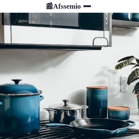
Afssemio
📰