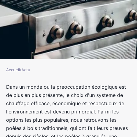
Accueil
›
Actu
ACTU
Poêle à bois vs Poêle à granulés :
Dans un monde où la préoccupation écologique est
de plus en plus présente, le choix d'un système de
Analyse comparative des
chauffage efficace, économique et respectueux de
avantages et inconvénients
l'environnement est devenu primordial. Parmi les
options les plus populaires, nous retrouvons les
jacqueline
•
19 août 2023
•
3 min de lecture
poêles à bois traditionnels, qui ont fait leurs preuves
depuis des siècles, et les poêles à granulés, une