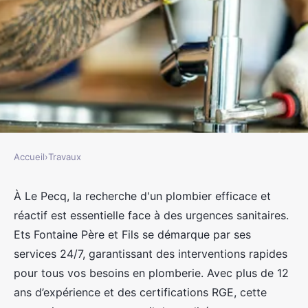
Accueil
›
Travaux
TRAVAUX
Plombier à Le Pecq : services
À Le Pecq, la recherche d'un plombier efficace et
réactif est essentielle face à des urgences sanitaires.
rapides et efficaces 24/7
Ets Fontaine Père et Fils se démarque par ses
services 24/7, garantissant des interventions rapides
jacqueline
•
11 février 2025
•
7 min de lecture
pour tous vos besoins en plomberie. Avec plus de 12
ans d’expérience et des certifications RGE, cette