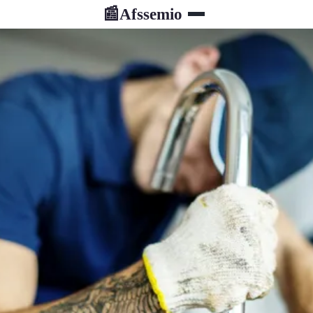
Afssemio
📰