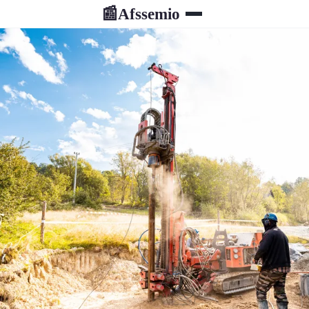
Afssemio
📰