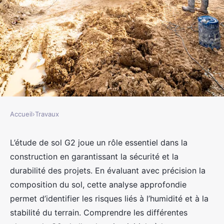
Accueil
›
Travaux
TRAVAUX
L'importance de l'étude de sol
L’étude de sol G2 joue un rôle essentiel dans la
construction en garantissant la sécurité et la
G2 pour vos constructions
durabilité des projets. En évaluant avec précision la
composition du sol, cette analyse approfondie
jacqueline
•
9 mars 2025
•
8 min de lecture
permet d’identifier les risques liés à l’humidité et à la
stabilité du terrain. Comprendre les différentes