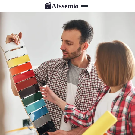
Afssemio
📰