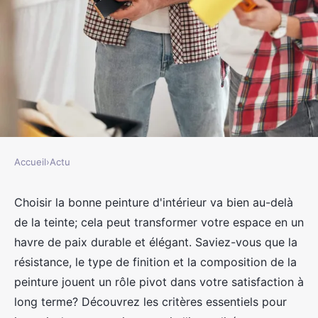
Accueil
›
Actu
ACTU
Comment reconnaître la
Choisir la bonne peinture d'intérieur va bien au-delà
de la teinte; cela peut transformer votre espace en un
meilleure peinture d'intérieur ?
havre de paix durable et élégant. Saviez-vous que la
résistance, le type de finition et la composition de la
jacqueline
•
23 février 2024
•
2 min de lecture
peinture jouent un rôle pivot dans votre satisfaction à
long terme? Découvrez les critères essentiels pour