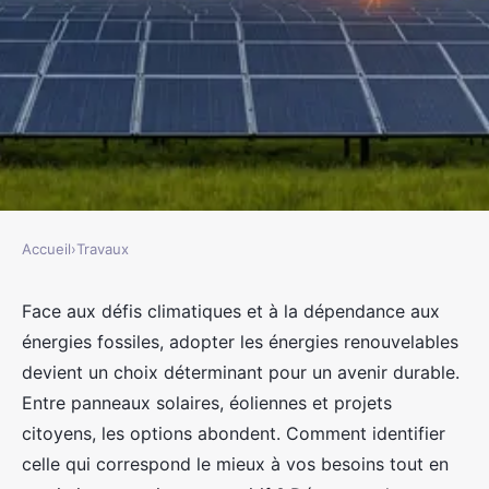
Accueil
›
Travaux
TRAVAUX
Transition énergétique :
Face aux défis climatiques et à la dépendance aux
énergies fossiles, adopter les énergies renouvelables
comment choisir l'énergie
devient un choix déterminant pour un avenir durable.
renouvelable ?
Entre panneaux solaires, éoliennes et projets
citoyens, les options abondent. Comment identifier
jacqueline
•
20 décembre 2024
•
13 min de lecture
celle qui correspond le mieux à vos besoins tout en