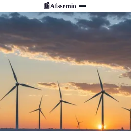
Afssemio
📰