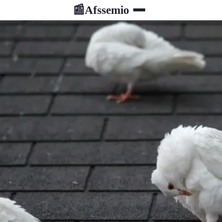
Afssemio
📰