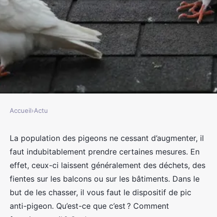
Accueil
›
Actu
ACTU
Le pic anti-pigeon : quel est son
La population des pigeons ne cessant d’augmenter, il
faut indubitablement prendre certaines mesures. En
fonctionnement, ses avantages et
effet, ceux-ci laissent généralement des déchets, des
inconvénients ?
fientes sur les balcons ou sur les bâtiments. Dans le
but de les chasser, il vous faut le dispositif de pic
jacqueline
•
15 octobre 2023
•
2 min de lecture
anti-pigeon. Qu’est-ce que c’est ? Comment