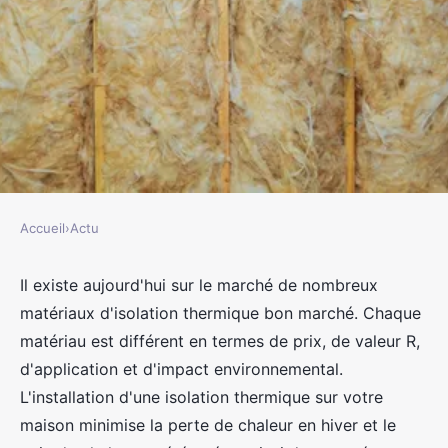
Accueil
›
Actu
ACTU
Quels sont les matériaux
Il existe aujourd'hui sur le marché de nombreux
matériaux d'isolation thermique bon marché. Chaque
d'isolation thermique les plus
matériau est différent en termes de prix, de valeur R,
répandus ?
d'application et d'impact environnemental.
L'installation d'une isolation thermique sur votre
jacqueline
•
5 octobre 2023
•
2 min de lecture
maison minimise la perte de chaleur en hiver et le