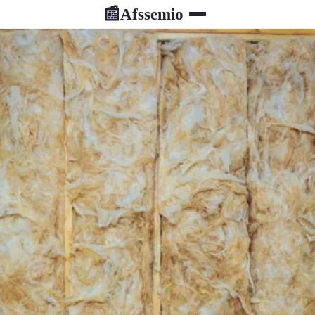
Afssemio
📰