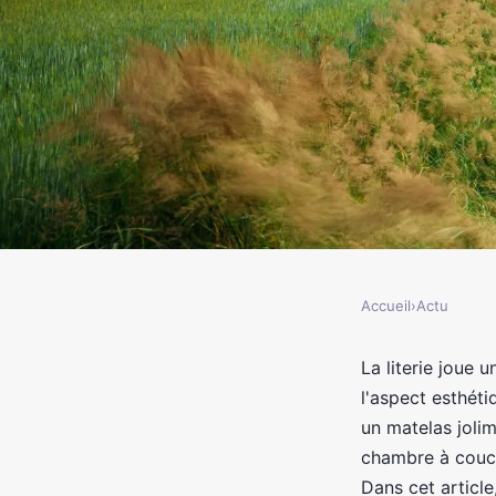
Accueil
›
Actu
ACTU
Les secrets pour embel
La literie joue 
l'aspect esthéti
choisissez le parfait 
un matelas joli
chambre à couch
Dans cet article