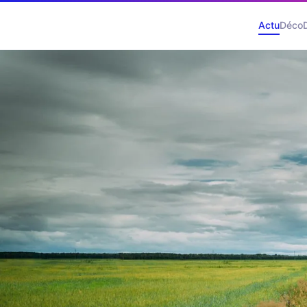
Actu
Déco