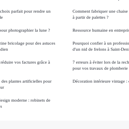
choix parfait pour rendre un
Comment fabriquer une chaise 
le
à partir de palettes ?
pour photographier la lune ?
Ressource humaine en entrepri
ine bricolage pour des astuces
Pourquoi confier à un professio
idien
d'un nid de frelons à Saint-Deni
éduire vos factures grâce à
7 erreurs à éviter lors de la re
pour vos travaux de plomberie
es plantes artificielles pour
Décoration intérieure vintage : 
eur
t design moderne : robinets de
es