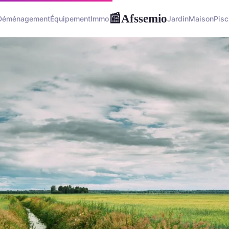
Afssemio
📰
Déménagement
Équipement
Immo
Jardin
Maison
Pisc