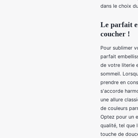
matelas !
dans le choix du
jacqueline
•
15 août 2023
•
2 min de lecture
Le parfait 
coucher !
Pour sublimer v
parfait embellis
de votre literi
sommeil. Lorsque
prendre en cons
s'accorde harmo
une allure class
de couleurs parm
Optez pour un e
qualité, tel que
touche de douceu