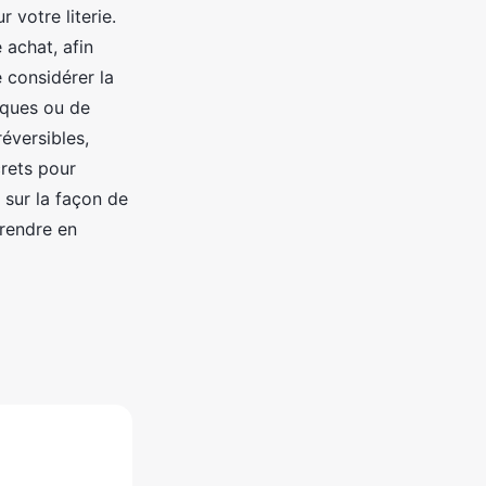
 votre literie.
 achat, afin
e considérer la
iques ou de
réversibles,
crets pour
s sur la façon de
prendre en