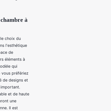
e chambre à
le choix du
ns l'esthétique
pace de
urs éléments à
odèle qui
 vous préfériez
é de designs et
e important.
ble et de haute
teront une
ne. Il est