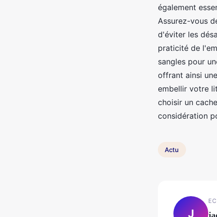
également essent
Assurez-vous de
d'éviter les dés
praticité de l'e
sangles pour une
offrant ainsi un
embellir votre li
choisir un cache
considération p
Actu
EC
J
ja