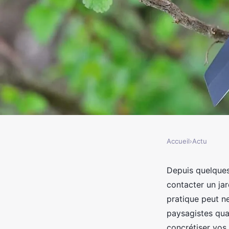
Accueil
›
Actu
ACTU
Pourquoi confier la c
Depuis quelques
contacter un jar
Ancenis à un professi
pratique peut ne
paysagistes qua
concrétiser vos 