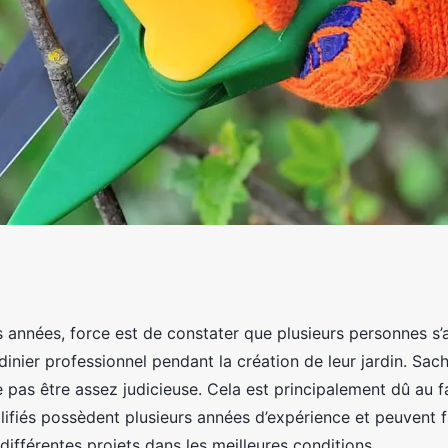
réation jardin à
 années, force est de constater que plusieurs personnes s’
dinier professionnel pendant la création de leur jardin. Sach
onnel ?
 pas être assez judicieuse. Cela est principalement dû au fa
lifiés possèdent plusieurs années d’expérience et peuvent 
différentes projets dans les meilleures conditions.