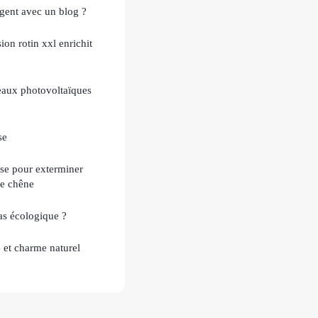
rgent avec un blog ?
n rotin xxl enrichit
neaux photovoltaïques
se
ise pour exterminer
de chêne
s écologique ?
é et charme naturel