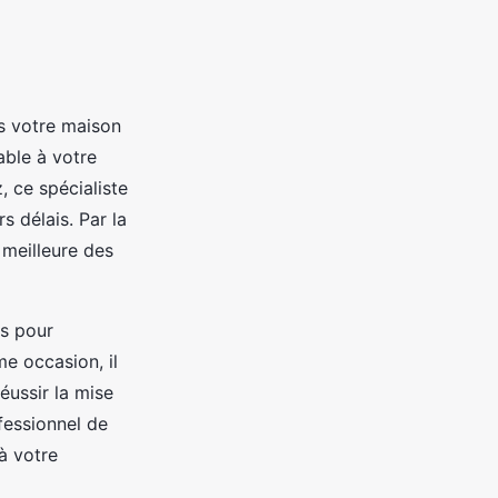
ns votre maison
able à votre
 ce spécialiste
 délais. Par la
 meilleure des
es pour
me occasion, il
éussir la mise
fessionnel de
à votre