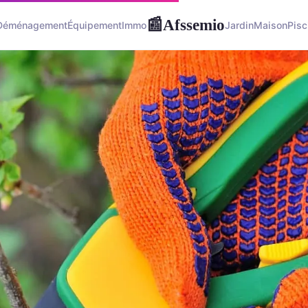
Afssemio
📰
Déménagement
Équipement
Immo
Jardin
Maison
Pisc