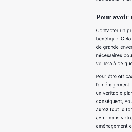
jacqueline
•
13 décembre 2023
•
2 min de lecture
Pour avoir
Contacter un pr
bénéfique. Cela
de grande enver
nécessaires pour
veillera à ce q
Pour être effica
l’aménagement. 
un véritable pla
conséquent, vou
aurez tout le te
avoir dans votre
aménagement ext