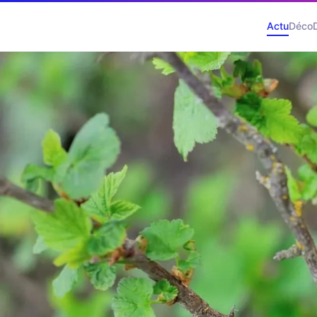
Actu
Déco