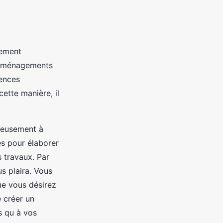
rement
s aménagements
tences
cette manière, il
tieusement à
es pour élaborer
s travaux. Par
s plaira. Vous
ue vous désirez
e créer un
s qu à vos