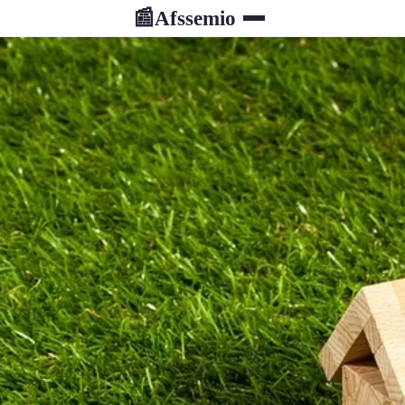
Afssemio
📰