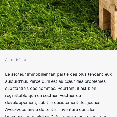
Accueil
›
Actu
ACTU
Pourquoi faire carrière dans les
Le secteur immobilier fait partie des plus tendancieux
aujourd'hui. Parce qu'il est au cœur des problèmes
branches de l'immobilier ?
substantiels des hommes. Pourtant, il est bien
regrettable que ce secteur, vecteur du
jacqueline
•
31 janvier 2023
•
2 min de lecture
développement, subit le désistement des jeunes.
Avez-vous envie de tenter l'aventure dans les
branches immobilières ? Voici quelques raisons pour