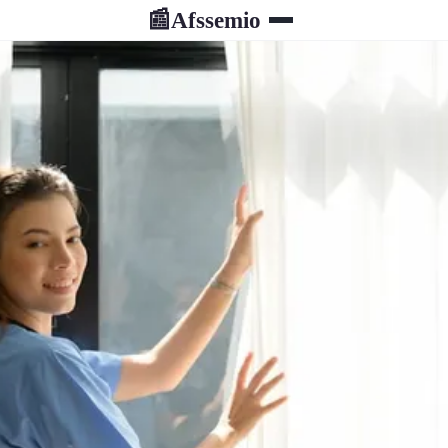
Afssemio
📰