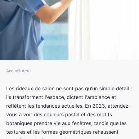
Accueil
›
Actu
ACTU
Rideau salon : choix et
Les rideaux de salon ne sont pas qu'un simple détail :
ils transforment l'espace, dictent l'ambiance et
tendances 2024
reflètent les tendances actuelles. En 2023, attendez-
vous à voir des couleurs pastel et des motifs
jacqueline
•
18 mai 2024
•
3 min de lecture
botaniques prendre vie aux fenêtres, tandis que les
textures et les formes géométriques rehaussent