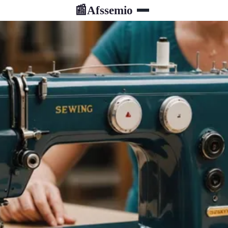
Afssemio
📰