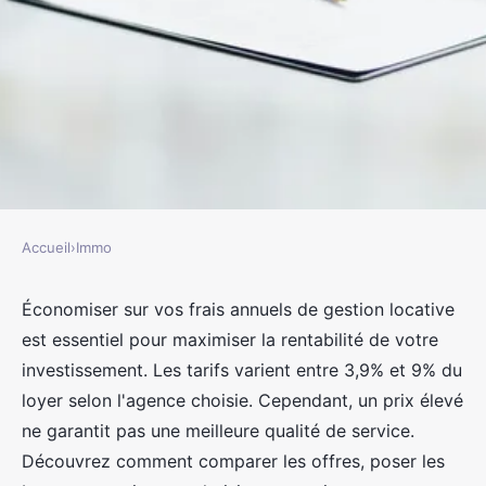
Accueil
›
Immo
IMMO
Devis gestion locative :
Économiser sur vos frais annuels de gestion locative
est essentiel pour maximiser la rentabilité de votre
économisez sur vos frais annuels
investissement. Les tarifs varient entre 3,9% et 9% du
loyer selon l'agence choisie. Cependant, un prix élevé
jacqueline
•
1 mars 2025
•
6 min de lecture
ne garantit pas une meilleure qualité de service.
Découvrez comment comparer les offres, poser les