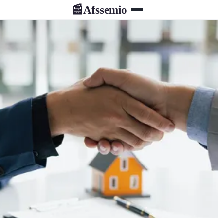
Afssemio
📰