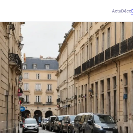
Actu
Déco