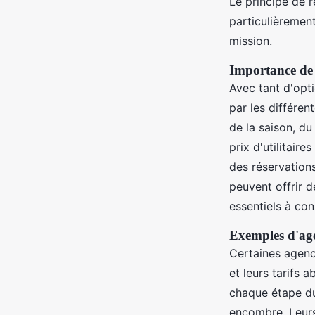
Le principe de r
particulièremen
mission.
Importance de 
Avec tant d'opti
par les différen
de la saison, du
prix d'utilitair
des réservation
peuvent offrir de
essentiels à con
Exemples d'agen
Certaines agence
et leurs tarifs 
chaque étape du
encombre. Leurs