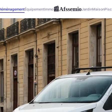
Afssemio
📰
Déménagement
Équipement
Immo
Jardin
Maison
Pisc