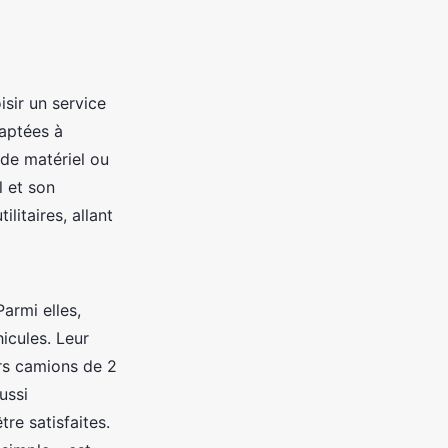
oisir un service
daptées à
 de matériel ou
l et son
litaires, allant
armi elles,
icules. Leur
urs camions de 2
ussi
re satisfaites.