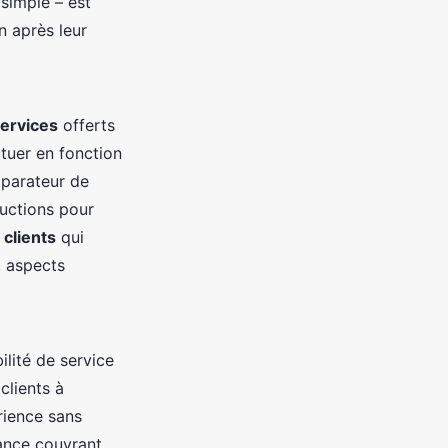
 simple – est
n après leur
services
offerts
ctuer en fonction
mparateur de
ductions pour
 clients
qui
e, aspects
ilité de service
clients à
rience sans
ance couvrant