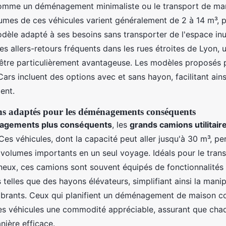
comme un déménagement minimaliste ou le transport de ma
lumes de ces véhicules varient généralement de 2 à 14 m³, p
odèle adapté à ses besoins sans transporter de l'espace inu
es allers-retours fréquents dans les rues étroites de Lyon,
tre particulièrement avantageuse. Les modèles proposés 
rs incluent des options avec et sans hayon, facilitant ain
ent.
s adaptés pour les déménagements conséquents
gements plus conséquents
, les
grands camions utilitair
 Ces véhicules, dont la capacité peut aller jusqu'à 30 m³, p
 volumes importants en un seul voyage. Idéals pour le tran
eux, ces camions sont souvent équipés de fonctionnalités
telles que des hayons élévateurs, simplifiant ainsi la manip
brants. Ceux qui planifient un déménagement de maison c
es véhicules une commodité appréciable, assurant que ch
anière efficace.