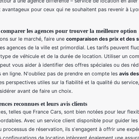
etour à une agence différente – service de location en aller
t avantageux pour ceux qui ne souhaitent pas revenir à Lyo
comparer les agences pour trouver la meilleure option
ons sur le marché, faire une
comparaison des prix et des 
tes agences de la ville est primordial. Les tarifs peuvent flu
 type de véhicule et de la durée de location. Utiliser un co
es peut vous aider à identifier des offres spéciales ou des ré
s en ligne. N'oubliez pas de prendre en compte les
avis des
s perspectives utiles sur la fiabilité et la qualité du servic
sidérer avant de faire un choix.
ces reconnues et leurs avis clients
s, telles que France Cars, sont bien notées pour leur flexib
abordables. Avec un service client disponible pour guider les 
 processus de réservation, ils s'engagent à offrir une expé
 configurations de location intègrent également une assur