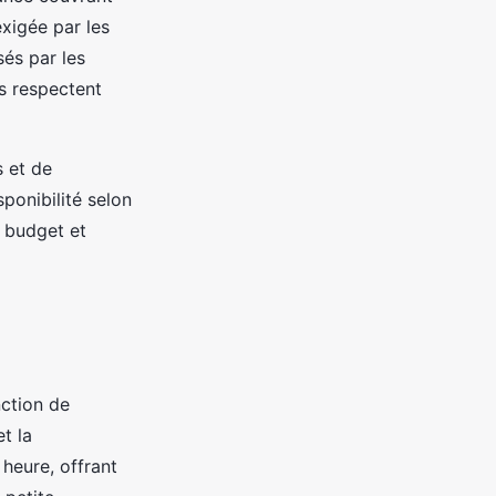
xigée par les
sés par les
es respectent
s et de
sponibilité selon
 budget et
nction de
et la
 heure, offrant