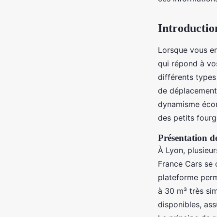
jacqueline
•
26 novembre 2024
•
10 min de lecture
Introduction
Lorsque vous e
qui répond à vo
différents type
de déplacements
dynamisme économ
des petits four
Présentation de
À Lyon, plusieur
France Cars se 
plateforme per
à 30 m³ très si
disponibles, ass