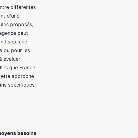
tre différentes
ent d'une
cules proposés,
 agence peut
andis qu'une
e ou pour les
à évaluer
lles que France
. Cette approche
ins spécifiques
 moyens besoins