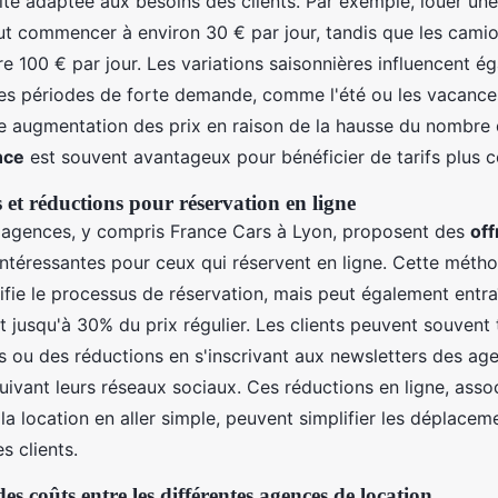
ilité adaptée aux besoins des clients. Par exemple, louer une
t commencer à environ 30 € par jour, tandis que les cami
e 100 € par jour. Les variations saisonnières influencent é
les périodes de forte demande, comme l'été ou les vacances
e augmentation des prix en raison de la hausse du nombre 
ance
est souvent avantageux pour bénéficier de tarifs plus c
s et réductions pour réservation en ligne
agences, y compris France Cars à Lyon, proposent des
off
intéressantes pour ceux qui réservent en ligne. Cette méth
ifie le processus de réservation, mais peut également entra
 jusqu'à 30% du prix régulier. Les clients peuvent souvent
es ou des réductions en s'inscrivant aux newsletters des ag
uivant leurs réseaux sociaux. Ces réductions en ligne, asso
 location en aller simple, peuvent simplifier les déplaceme
s clients.
 coûts entre les différentes agences de location