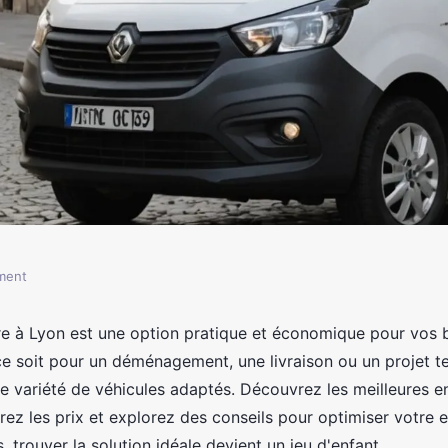
ment
lyon : la solution
aire à Lyon est une option pratique et économique pour vos 
ce soit pour un déménagement, une livraison ou un projet t
e variété de véhicules adaptés. Découvrez les meilleures e
rez les prix et explorez des conseils pour optimiser votre 
, trouver la solution idéale devient un jeu d'enfant.