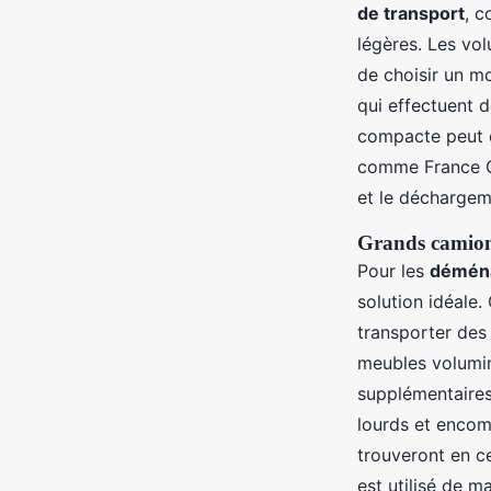
de transport
, 
légères. Les vo
de choisir un m
qui effectuent d
compacte peut ê
comme France Ca
et le déchargem
Grands camion
Pour les
déména
solution idéale.
transporter des
meubles volumin
supplémentaires 
lourds et encom
trouveront en c
est utilisé de m