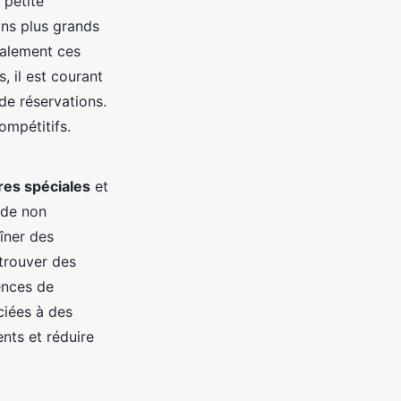
 petite
ons plus grands
galement ces
, il est courant
de réservations.
ompétitifs.
res spéciales
et
ode non
îner des
 trouver des
ences de
ciées à des
nts et réduire