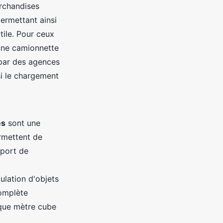
rchandises
ermettant ainsi
tile. Pour ceux
 une camionnette
par des agences
si le chargement
es
sont une
ermettent de
sport de
ulation d'objets
omplète
aque mètre cube