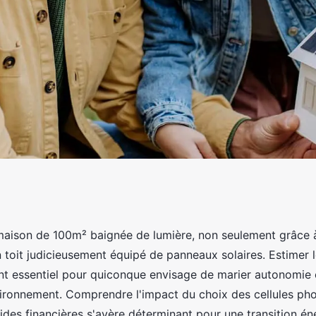
res pour 100m²
aison de 100m² baignée de lumière, non seulement grâce à
 toit judicieusement équipé de panneaux solaires. Estimer l
t essentiel pour quiconque envisage de marier autonomie 
vironnement. Comprendre l'impact du choix des cellules pho
aides financières s'avère déterminant pour une transition é