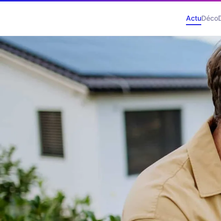
Actu
Déco