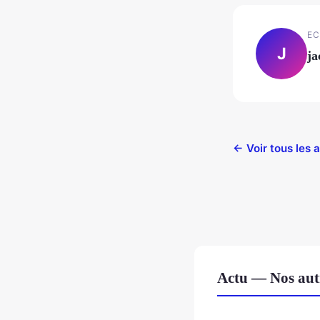
EC
J
ja
← Voir tous les a
Actu — Nos autr