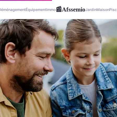
Afssemio
📰
Déménagement
Équipement
Immo
Jardin
Maison
Pisc