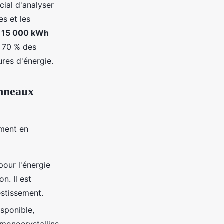
cial d'analyser
s et les
à
15 000 kWh
à 70 % des
ures d'énergie.
anneaux
ement en
pour l'énergie
n. Il est
estissement.
sponible,