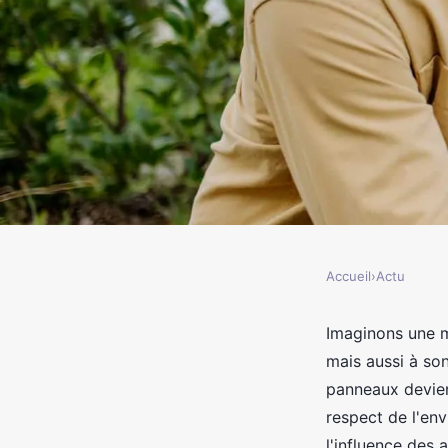
Accueil
›
Actu
ACTU
Coût panneaux solai
Imaginons une m
mais aussi à son
maison
panneaux devien
respect de l'en
l'influence des 