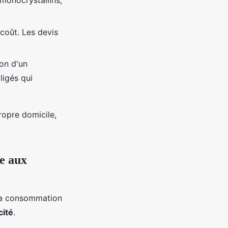
monocrystallins,
 coût. Les devis
ion d'un
ligés qui
ropre domicile,
ce aux
la consommation
cité
.