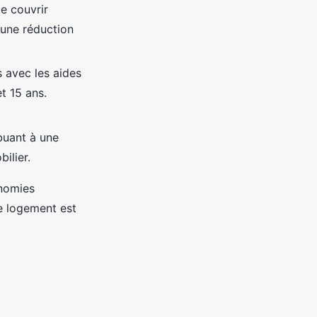
e couvrir
 une réduction
s avec les aides
t 15 ans.
buant à une
ilier.
onomies
de logement est