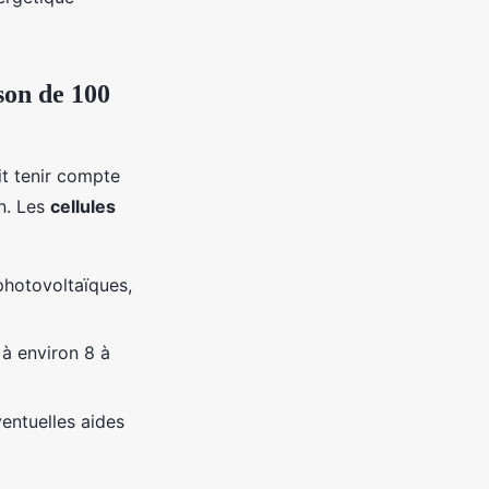
son de 100
it tenir compte
on. Les
cellules
photovoltaïques,
à environ 8 à
ventuelles aides