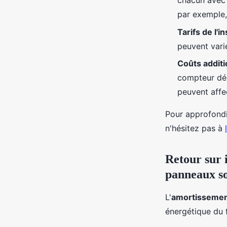
chacun avec 
par exemple, 
Tarifs de l'in
peuvent vari
Coûts additi
compteur déd
peuvent affe
Pour approfondi
n'hésitez pas à
Retour sur 
panneaux so
L'
amortissement 
énergétique du 