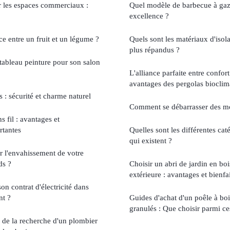
r les espaces commerciaux :
Quel modèle de barbecue à gaz 
excellence ?
nce entre un fruit et un légume ?
Quels sont les matériaux d'isol
plus répandus ?
ableau peinture pour son salon
L'alliance parfaite entre confort 
avantages des pergolas bioclim
s : sécurité et charme naturel
Comment se débarrasser des m
s fil : avantages et
rtantes
Quelles sont les différentes cat
qui existent ?
r l'envahissement de votre
ds ?
Choisir un abri de jardin en bo
extérieure : avantages et bienfa
n contrat d'électricité dans
nt ?
Guides d'achat d'un poêle à boi
granulés : Que choisir parmi ce
rs de la recherche d'un plombier