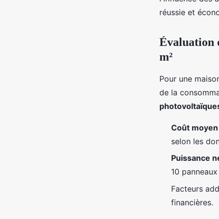
jacqueline
•
1 juin 2024
•
3 min de lecture
réussie et écon
Évaluation 
m²
Pour une maiso
de la consommati
photovoltaïque
Coût moyen 
selon les do
Puissance n
10 panneaux 
Facteurs addi
financières.