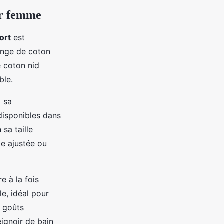
our femme
ort
est
onge de coton
e coton nid
ble.
à sa
disponibles dans
 sa taille
e ajustée ou
e à la fois
le, idéal pour
s goûts
ignoir de bain