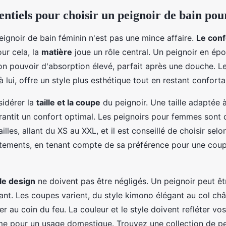
sentiels pour choisir un peignoir de bain p
eignoir de bain féminin n'est pas une mince affaire.
Le conf
our cela, la
matière
joue un rôle central. Un peignoir en ép
son pouvoir d'absorption élevé, parfait après une douche. L
 à lui, offre un style plus esthétique tout en restant conforta
nsidérer la
taille et la coupe
du peignoir. Une taille adaptée 
antit un confort optimal. Les peignoirs pour femmes sont 
illes, allant du XS au XXL, et il est conseillé de choisir selon
êtements, en tenant compte de sa préférence pour une coup
le design
ne doivent pas être négligés. Un peignoir peut êtr
ant. Les coupes varient, du style kimono élégant au col châ
ver au coin du feu. La couleur et le style doivent refléter vo
e pour un usage domestique. Trouvez une collection de pe