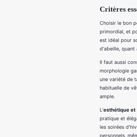
jacqueline
•
26 avril 2024
•
3 min de lecture
Critères es
Choisir le bon p
primordial, et p
est idéal pour 
d'abeille, quant
Il faut aussi co
morphologie gar
une variété de ta
habituelle de v
ample.
L'
esthétique et 
pratique et élég
les soirées d'hi
personnels, mêm