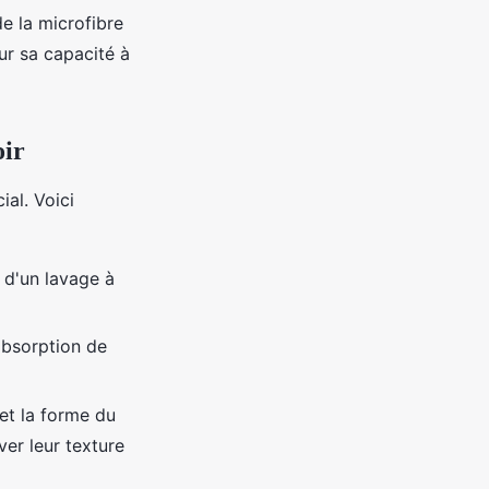
de la microfibre
ur sa capacité à
oir
ial. Voici
 d'un lavage à
absorption de
et la forme du
ver leur texture