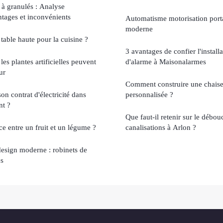
 à granulés : Analyse
tages et inconvénients
Automatisme motorisation portai
moderne
table haute pour la cuisine ?
3 avantages de confier l'install
s plantes artificielles peuvent
d'alarme à Maisonalarmes
ur
Comment construire une chaise
n contrat d'électricité dans
personnalisée ?
nt ?
Que faut-il retenir sur le débo
nce entre un fruit et un légume ?
canalisations à Arlon ?
t design moderne : robinets de
es