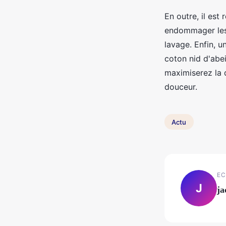
En outre, il es
endommager les t
lavage. Enfin, 
coton nid d'abei
maximiserez la 
douceur.
Actu
EC
J
ja