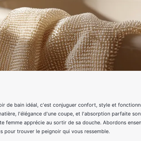
 femme : conseils
oir de bain idéal, c'est conjuguer confort, style et fonctionn
tière, l'élégance d'une coupe, et l'absorption parfaite son
odèle
oute femme apprécie au sortir de sa douche. Abordons en
ts pour trouver le peignoir qui vous ressemble.