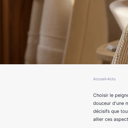
Accueil
›
Actu
ACTU
Peignoir de bain pour
Choisir le peign
douceur d'une ma
pour choisir le bon m
décisifs que t
allier ces aspec