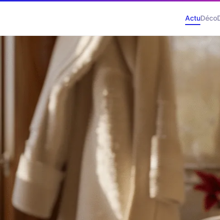
Actu
Déco