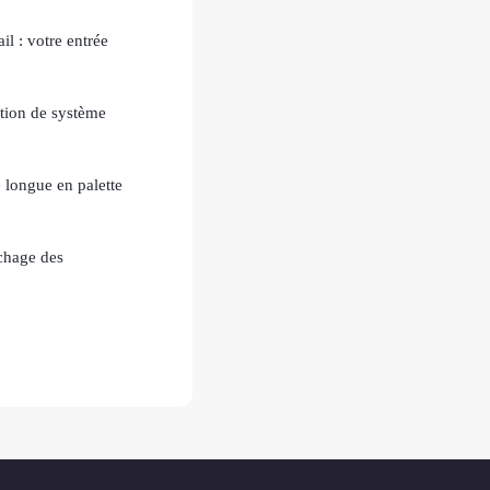
l : votre entrée
ation de système
 longue en palette
uchage des