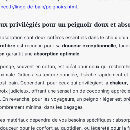
onco.fr/linge-de-bain/peignoirs.html
.
ux privilégiés pour un peignoir doux et abs
absorption sont deux critères essentiels dans le choix d'un 
rofibre
est reconnu pour sa
douceur exceptionnelle
, tand
on
garantit une
absorption optimale
.
éponge, souvent en coton, est idéal pour ceux qui recherch
ximale. Grâce à sa texture bouclée, il sèche rapidement et 
post-bain. Cependant, pour ceux qui privilégient la
chaleur
,
hoix judicieux, offrant une sensation de cocooning apprécié
. En revanche, pour les voyageurs, un peignoir léger est pré
combrement minimal dans les bagages.
ces matériaux dépendra de vos besoins spécifiques : absorp
 douceur pour le confort au quotidien, ou légèreté pour la fa