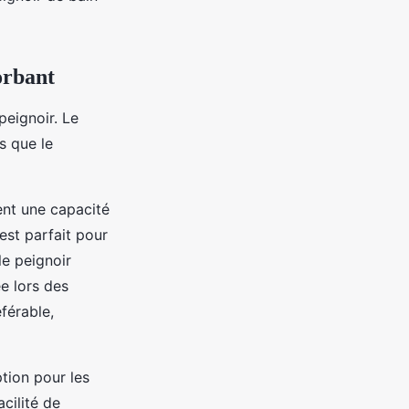
orbant
peignoir. Le
is que le
ent une capacité
est parfait pour
 le peignoir
e lors des
férable,
tion pour les
cilité de