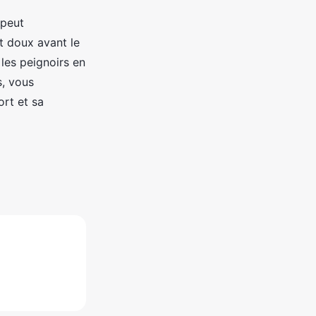
 peut
t doux avant le
les peignoirs en
s, vous
ort et sa