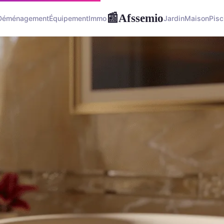
Afssemio
📰
Déménagement
Équipement
Immo
Jardin
Maison
Pisc