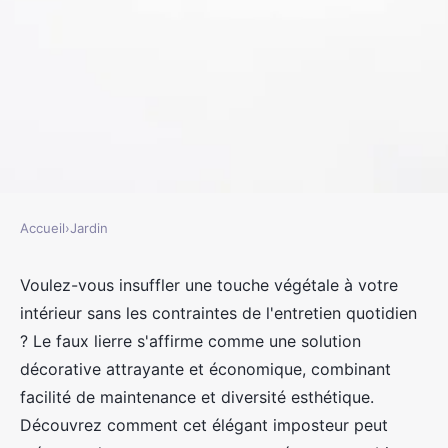
Accueil
›
Jardin
JARDIN
Acheter du faux lierres : déco
Voulez-vous insuffler une touche végétale à votre
intérieur sans les contraintes de l'entretien quotidien
nature à petits prix
? Le faux lierre s'affirme comme une solution
décorative attrayante et économique, combinant
jacqueline
•
3 mai 2024
•
3 min de lecture
facilité de maintenance et diversité esthétique.
Découvrez comment cet élégant imposteur peut