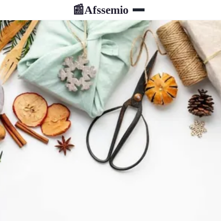
Afssemio
📰