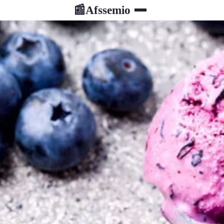
Afssemio
📰