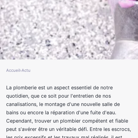
Accueil
›
Actu
ACTU
7 erreurs à éviter lors de la
La plomberie est un aspect essentiel de notre
quotidien, que ce soit pour l'entretien de nos
recherche d'un plombier pour
canalisations, le montage d'une nouvelle salle de
vos travaux de plomberie
bains ou encore la réparation d'une fuite d'eau.
Cependant, trouver un plombier compétent et fiable
jacqueline
•
9 août 2023
•
3 min de lecture
peut s'avérer être un véritable défi. Entre les escrocs,
les prix excessifs et les travaux mal réalisés, il est