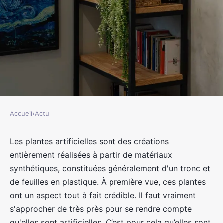
Accueil
›
Actu
ACTU
Découvrez le charme des plantes
Les plantes artificielles sont des créations
entièrement réalisées à partir de matériaux
artificielles pour sublimer votre
synthétiques, constituées généralement d'un tronc et
intérieur
de feuilles en plastique. À première vue, ces plantes
ont un aspect tout à fait crédible. Il faut vraiment
jacqueline
•
6 août 2023
•
2 min de lecture
s'approcher de très près pour se rendre compte
qu'elles sont artificielles. C’est pour cela qu’elles sont