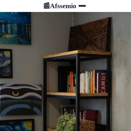
Afssemio
📰