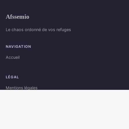
Afssemio
Le chaos ordonné de vos refuges
NAVIGATION
Accueil
LÉGAL
Mentions légales
Contact
© 2026 Afssemio. Tous droits réservés.