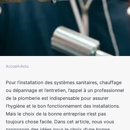
Accueil
›
Actu
ACTU
Comment choisir son entreprise
Pour l’installation des systèmes sanitaires, chauffage
ou dépannage et l’entretien, l’appel à un professionnel
de plomberie ?
de la plomberie est indispensable pour assurer
l’hygiène et le bon fonctionnement des installations.
jacqueline
•
19 décembre 2022
•
2 min de lecture
Mais le choix de la bonne entreprise n’est pas
toujours chose facile. Dans cet article, nous vous
proposons des idées pour le choix d’une bonne