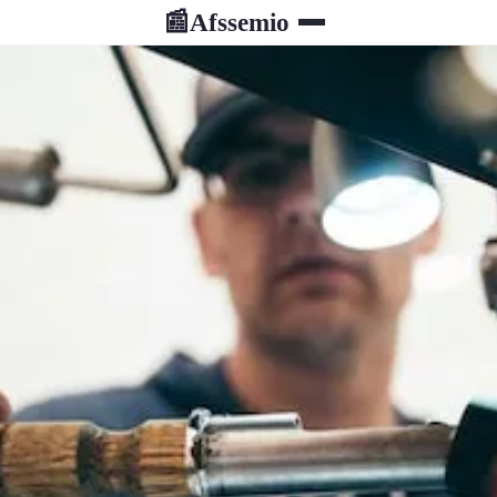
Afssemio
📰