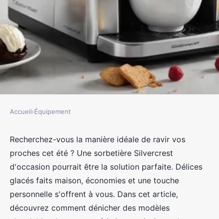
Accueil
›
Équipement
ÉQUIPEMENT
Dénichez une sorbetière
Recherchez-vous la manière idéale de ravir vos
proches cet été ? Une sorbetière Silvercrest
silvercrest d'occasion pour
d'occasion pourrait être la solution parfaite. Délices
régaler vos proches
glacés faits maison, économies et une touche
personnelle s'offrent à vous. Dans cet article,
jacqueline
•
20 février 2025
•
7 min de lecture
découvrez comment dénicher des modèles