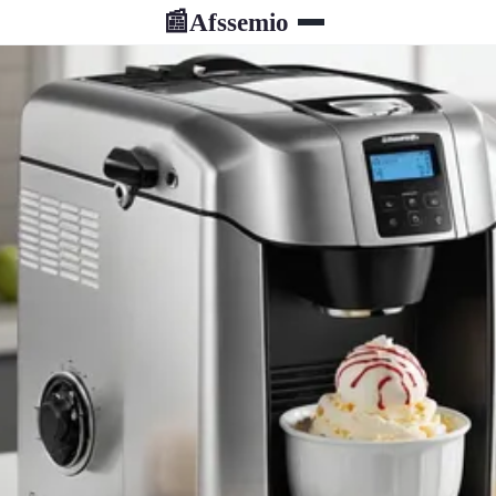
Afssemio
📰