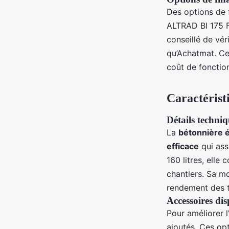
Des options de 
ALTRAD BI 175 F.
conseillé de vér
qu’Achatmat. Cel
coût de fonctio
Caractéristi
Détails techniq
La
bétonnière é
efficace
qui ass
160 litres, elle
chantiers. Sa m
rendement des t
Accessoires dis
Pour améliorer l
ajoutés. Ces opt