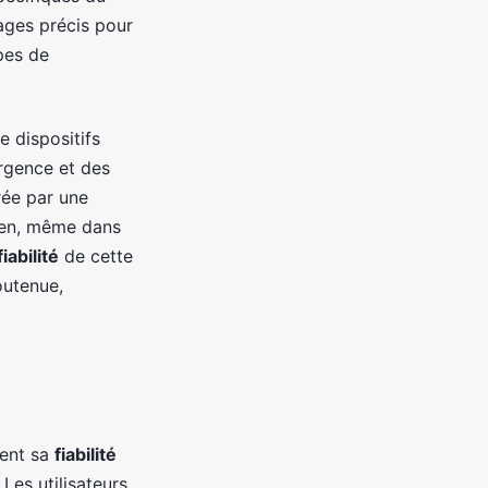
lages précis pour
pes de
e dispositifs
urgence et des
rée par une
dien, même dans
fiabilité
de cette
outenue,
nent sa
fiabilité
Les utilisateurs