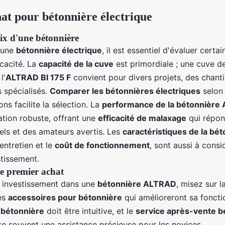
at pour bétonnière électrique
oix d'une bétonnière
'une
bétonnière électrique
, il est essentiel d'évaluer certa
icacité. La
capacité de la cuve
est primordiale ; une cuve de
l'
ALTRAD BI 175 F
convient pour divers projets, des chanti
 spécialisés.
Comparer les bétonnières électriques
selon 
ons facilite la sélection. La
performance de la bétonnière
ation robuste, offrant une
efficacité de malaxage
qui répon
els et des amateurs avertis. Les
caractéristiques de la bé
'entretien et le
coût de fonctionnement
, sont aussi à consi
stissement.
le premier achat
 investissement dans une
bétonnière ALTRAD
, misez sur l
les
accessoires pour bétonnière
qui amélioreront sa fonctio
a bétonnière
doit être intuitive, et le
service après-vente b
 souvent une assistance précieuse pour les novices.