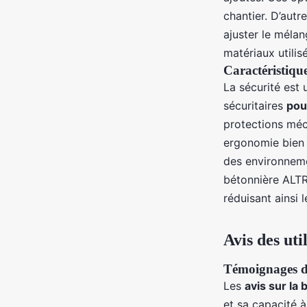
chantier. D’autr
ajuster le méla
matériaux utilisé
Caractéristiques
La sécurité est 
sécuritaires
pou
protections méc
ergonomie bien 
des environneme
bétonnière ALTR
réduisant ainsi 
Avis des uti
Témoignages d'
Les
avis sur la
et sa capacité à