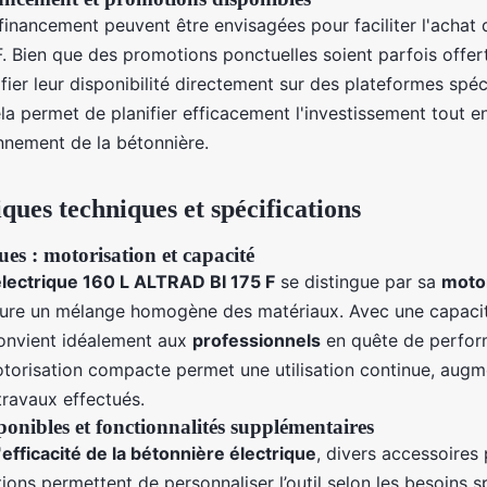
financement peuvent être envisagées pour faciliter l'achat 
 Bien que des promotions ponctuelles soient parfois offerte
ifier leur disponibilité directement sur des plateformes spéci
a permet de planifier efficacement l'investissement tout en
nnement de la bétonnière.
ques techniques et spécifications
ues : motorisation et capacité
lectrique 160 L ALTRAD BI 175 F
se distingue par sa
motor
ure un mélange homogène des matériaux. Avec une capaci
 convient idéalement aux
professionnels
en quête de perfor
otorisation compacte permet une utilisation continue, augme
ravaux effectués.
ponibles et fonctionnalités supplémentaires
'
efficacité de la bétonnière électrique
, divers accessoires
ions permettent de personnaliser l’outil selon les besoins s