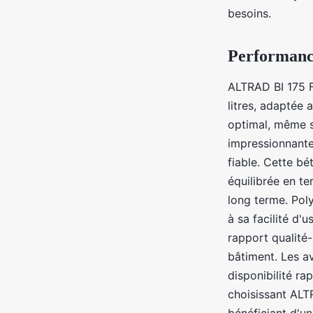
jacqueline
•
30 avril 2025
•
8 min de lecture
besoins.
Performanc
ALTRAD BI 175 F
litres, adaptée
optimal, même s
impressionnante
fiable. Cette bé
équilibrée en t
long terme. Poly
à sa facilité d'
rapport qualité-
bâtiment. Les a
disponibilité ra
choisissant ALTR