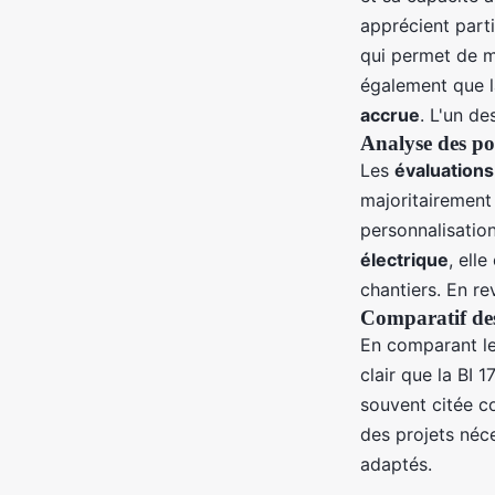
apprécient part
qui permet de m
également que l
accrue
. L'un d
Analyse des poin
Les
évaluation
majoritairement 
personnalisatio
électrique
, ell
chantiers. En re
Comparatif des
En comparant l
clair que la BI 
souvent citée c
des projets néce
adaptés.