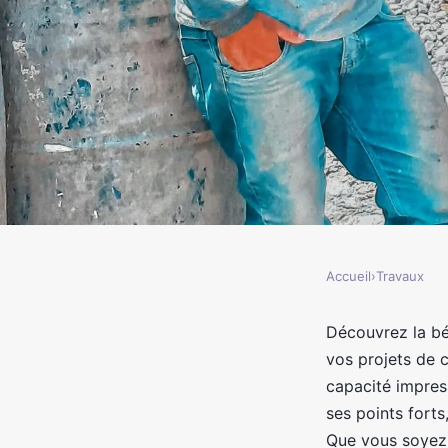
Accueil
›
Travaux
TRAVAUX
Bétonnière électrique
Découvrez la bé
vos projets de c
F : performance et pr
capacité impres
ses points forts
Que vous soyez 