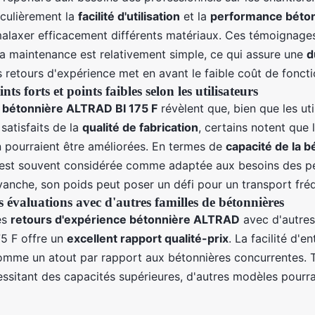
iculièrement la
facilité d'utilisation
et la
performance béto
alaxer efficacement différents matériaux. Ces témoignages
a maintenance est relativement simple, ce qui assure une
d
es retours d'expérience met en avant le faible coût de fonc
ts forts et points faibles selon les utilisateurs
s bétonnière ALTRAD BI 175 F
révèlent que, bien que les uti
satisfaits de la
qualité de fabrication
, certains notent que 
n pourraient être améliorées. En termes de
capacité de la b
e est souvent considérée comme adaptée aux besoins des p
vanche, son poids peut poser un défi pour un transport fré
 évaluations avec d'autres familles de bétonnières
es
retours d'expérience bétonnière ALTRAD
avec d'autres 
175 F offre un
excellent rapport qualité-prix
. La facilité d'en
omme un atout par rapport aux bétonnières concurrentes. T
ssitant des capacités supérieures, d'autres modèles pourra