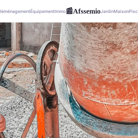
Afssemio
📰
Déménagement
Équipement
Immo
Jardin
Maison
Pisc