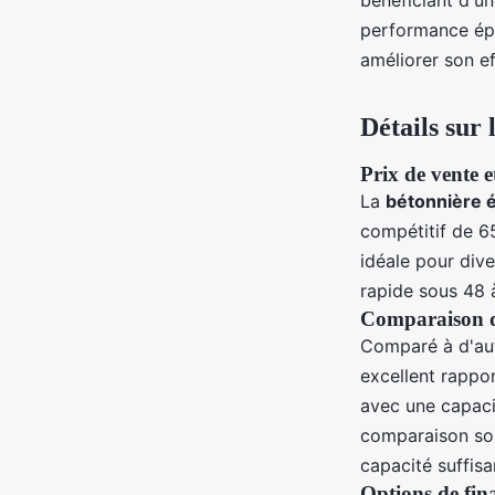
bénéficiant d'un
performance épr
améliorer son ef
Détails sur
Prix de vente e
La
bétonnière é
compétitif de 65
idéale pour dive
rapide sous 48 à
Comparaison de
Comparé à d'aut
excellent rappo
avec une capaci
comparaison sou
capacité suffisa
Options de fin