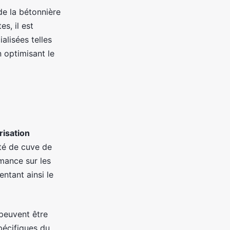
de la bétonnière
s, il est
alisées telles
 optimisant le
isation
té de cuve de
mance sur les
ntant ainsi le
 peuvent être
pécifiques du