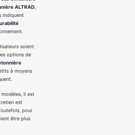
nnière ALTRAD
,
 indiquent
urabilité
tionnement.
lisateurs soient
les options de
étonnière
etits à moyens
quent.
modèles, il est
tretien est
outefois, pour
ient être plus