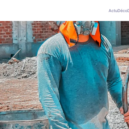
Actu
Déco