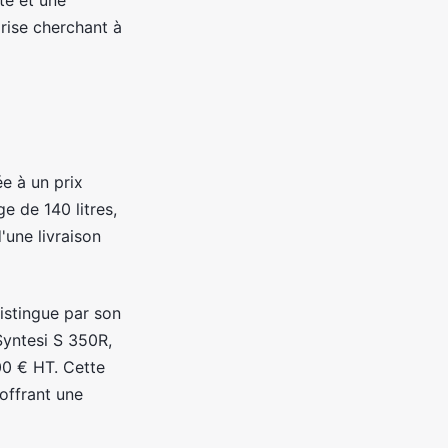
ité et une
rise cherchant à
e à un prix
e de 140 litres,
'une livraison
istingue par son
Syntesi S 350R,
00 € HT. Cette
offrant une