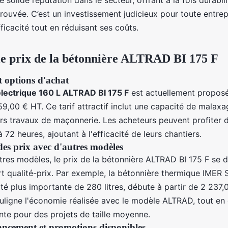
e solide réputation dans le secteur, offrant à la fois durabil
ouvée. C’est un investissement judicieux pour toute entrep
ficacité tout en réduisant ses coûts.
 le prix de la bétonnière ALTRAD BI 175 F
t options d'achat
lectrique 160 L ALTRAD BI 175 F
est actuellement proposé
9,00 € HT. Ce tarif attractif inclut une capacité de malaxag
rs travaux de maçonnerie. Les acheteurs peuvent profiter d
 72 heures, ajoutant à l'efficacité de leurs chantiers.
s prix avec d'autres modèles
res modèles, le prix de la bétonnière ALTRAD BI 175 F se d
rt qualité-prix. Par exemple, la bétonnière thermique IMER 
té plus importante de 280 litres, débute à partir de 2 237,
ligne l'économie réalisée avec le modèle ALTRAD, tout en 
nte pour des projets de taille moyenne.
ancement et promotions disponibles