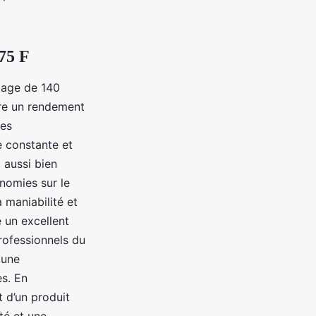
75 F
xage de 140
ure un rendement
ues
e constante et
 aussi bien
nomies sur le
a maniabilité et
e un excellent
professionnels du
 une
es. En
t d’un produit